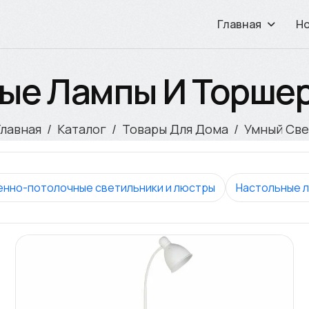
Главная
Н
ые Лампы И Торшер
Главная
Каталог
Товары Для Дома
Умный Све
енно-потолочные светильники и люстры
Настольные л