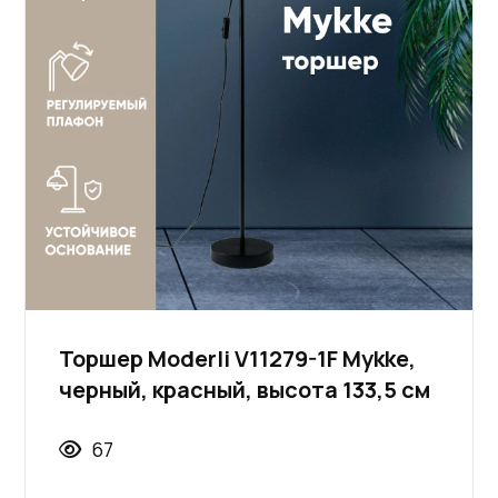
Торшер Moderli V11279-1F Mykke,
черный, красный, высота 133,5 см
67