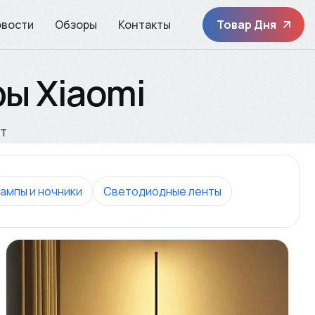
овости
Обзоры
Контакты
Товар Дня
ы Xiaomi
т
ампы и ночники
Светодиодные ленты