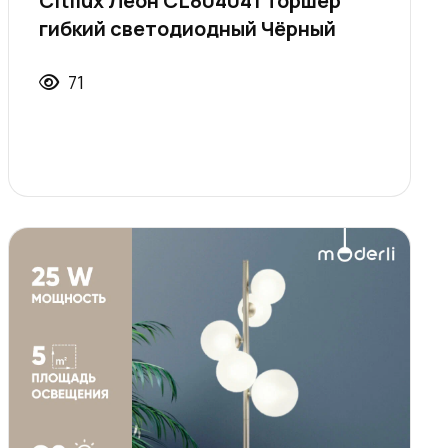
Citilux Леон CL804041 Торшер
гибкий светодиодный Чёрный
71