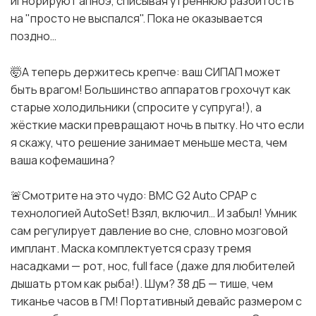
игнорируют апноэ, списывая утреннюю разбитость
на "просто не выспался". Пока не оказывается
поздно…
🤯А теперь держитесь крепче: ваш СИПАП может
быть врагом! Большинство аппаратов грохочут как
старые холодильники (спросите у супруга!), а
жёсткие маски превращают ночь в пытку. Но что если
я скажу, что решение занимает меньше места, чем
ваша кофемашина?
🚨Смотрите на это чудо: BMC G2 Auto CPAP с
технологией AutoSet! Взял, включил… И забыл! Умник
сам регулирует давление во сне, словно мозговой
имплант. Маска комплектуется сразу тремя
насадками — рот, нос, full face (даже для любителей
дышать ртом как рыба!). Шум? 38 дБ — тише, чем
тиканье часов в ГМ! Портативный девайс размером с