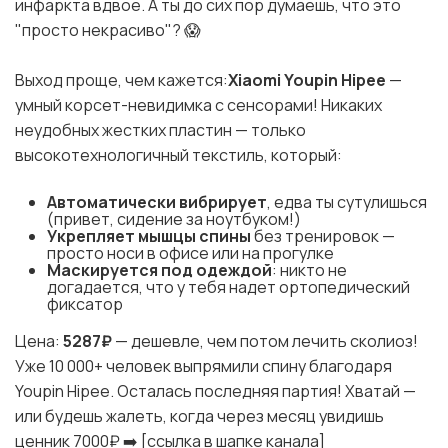
инфаркта вдвое. А ты до сих пор думаешь, что это
"просто некрасиво"? 😱
Выход проще, чем кажется:
Xiaomi Youpin Hipee
—
умный корсет-невидимка с сенсорами! Никаких
неудобных жестких пластин — только
высокотехнологичный текстиль, который:
Автоматически вибрирует
, едва ты сутулишься
(привет, сидение за ноутбуком!)
Укрепляет мышцы спины
без тренировок —
просто носи в офисе или на прогулке
Маскируется под одеждой
: никто не
догадается, что у тебя надет ортопедический
фиксатор
Цена:
5287₽
— дешевле, чем потом лечить сколиоз!
Уже 10 000+ человек выпрямили спину благодаря
Youpin Hipee. Осталась последняя партия! Хватай —
или будешь жалеть, когда через месяц увидишь
ценник 7000₽ ➡️ [ссылка в шапке канала]