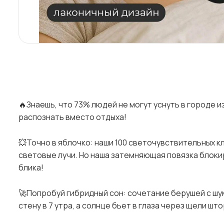
🔥Знаешь, что 73% людей не могут уснуть в городе и
распознать вместо отдыха!
💥Точно в яблочко: наши 100 светочувствительных 
световые лучи. Но наша затемняющая повязка блокир
блика!
🚀Попробуй гибридный сон: сочетание берушей с шу
стену в 7 утра, а солнце бьет в глаза через щели што