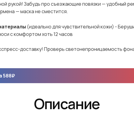
ной рукой! Забудь про съезжающие повязки — удобный ре
пермена — маска не сместится.
материалы
(идеально для чувствительной кожи) - Беруши 
носи с комфортом хоть 12 часов
спресс-доставку! Проверь светонепроницаемость фона
За
588
₽
Описание