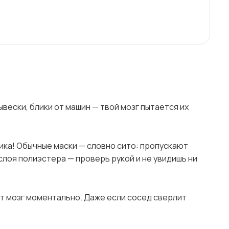
ывески, блики от машин — твой мозг пытается их
ика! Обычные маски — словно сито: пропускают
слоя полиэстера — проверь рукой и не увидишь ни
т мозг моментально. Даже если сосед сверлит