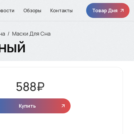
овости
Обзоры
Контакты
Товар Дня
на
Маски Для Сна
рный
588
₽
Купить