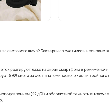
з-за светового шума? Бактерии со счетчиков, неоновые в
клеток реагируют даже на экран смартфона в режиме ночн
ует 99% света за счет анатомического кроя и тройного 
моподавлением (22 дБ!) и абсолютной темноты выключае
р.