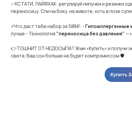
✅КСТАТИ, ЛАЙФХАК: регулируй липучки и резинки од
переносицу. Спи на боку, на животе, хоть в позе су
⚡️Что даст тебе набор за 588₽: -
Гипоаллергенные 
лучше - Технология
"переносица без давления"
— 
👉ТОШНИТ ОТ НЕДОСЫПА? Жми «Купить» и получи эк
света. Ваш сон больше не будет компромиссом 🛡️
Купить 