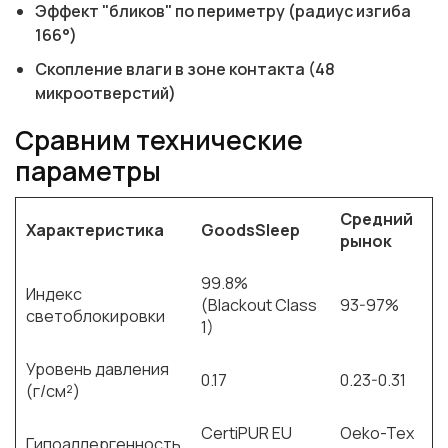
Эффект "бликов" по периметру (радиус изгиба
166°)
Скопление влаги в зоне контакта (48
микроотверстий)
Сравним технические
параметры
Средний
Характеристика
GoodsSleep
рынок
99.8%
Индекс
(Blackout Class
93-97%
светоблокировки
1)
Уровень давления
0.17
0.23-0.31
(г/см²)
CertiPUR EU
Oeko-Tex
Гипоаллергенность