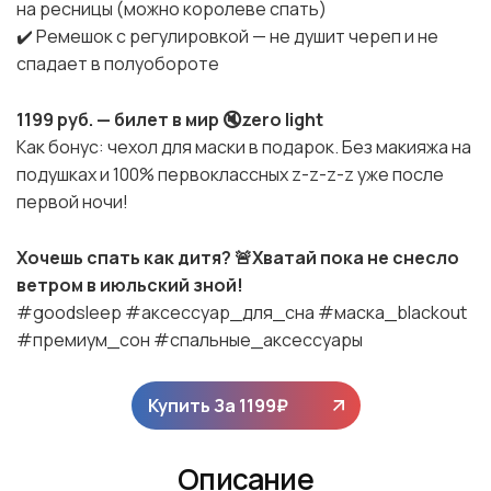
на ресницы (можно королеве спать)
✔️ Ремешок с регулировкой — не душит череп и не
спадает в полуобороте
1199 руб. — билет в мир 🔇zero light
Как бонус: чехол для маски в подарок. Без макияжа на
подушках и 100% первоклассных z-z-z-z уже после
первой ночи!
Хочешь спать как дитя? 🚨Хватай пока не снесло
ветром в июльский зной!
#goodsleep #аксессуар_для_сна #маска_blackout
#премиум_сон #спальные_аксессуары
Купить За
1199
₽
Описание