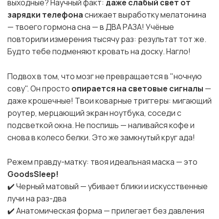
выходные? Научный факт:
даже слабый свет от
зарядки телефона
снижает выработку мелатонина
— твоего гормона сна — в ДВА РАЗА! Учёные
повторили измерения тысячу раз: результат тот же.
Будто тебе подменяют кровать на доску. Нагло!
Подвох в том, что мозг не превращается в "ночную
сову". Он просто
опирается на световые сигналы
—
даже крошечные! Твои коварные триггеры: мигающий
роутер, мерцающий экран ноутбука, соседи с
подсветкой окна. Не поспишь — наливайся кофе и
снова в колесо белки. Это же замкнутый круг ада!
Режем правду-матку: твоя идеальная маска — это
GoodsSleep! ⠀
✔️ Черный матовый — убивает блики и искусственные
лучи на раз-два
✔️ Анатомическая форма — прилегает без давления