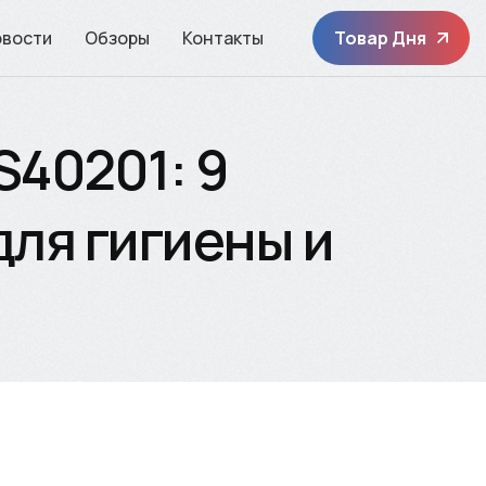
овости
Обзоры
Контакты
Товар Дня
S40201: 9
ля гигиены и