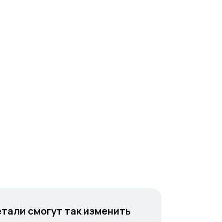
етали смогут так изменить