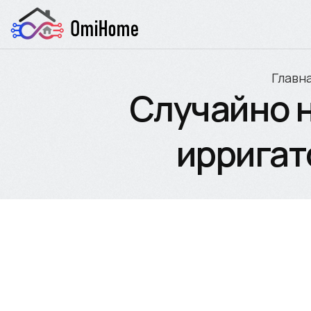
Главн
Случайно 
ирригат