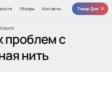
овости
Обзоры
Контакты
Товар Дня
Xiaomi
 проблем с
ная нить