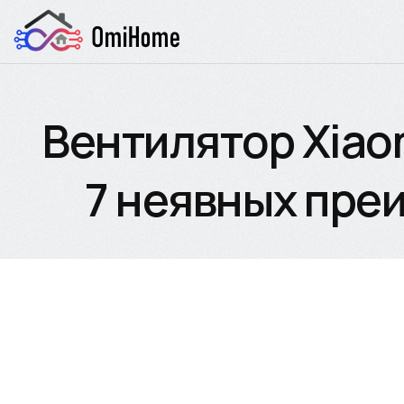
Вентилятор Xiaomi
7 неявных пре