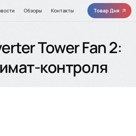
овости
Обзоры
Контакты
Товар Дня
erter Tower Fan 2:
лимат-контроля