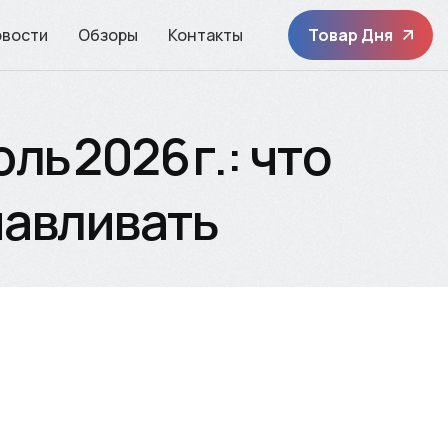
овости
Обзоры
Контакты
Товар Дня
ь 2026 г.: что
навливать