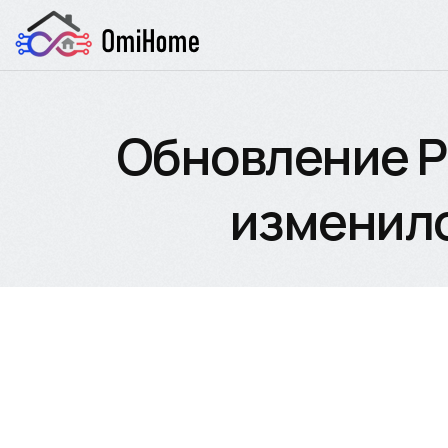
Обновление PO
изменило