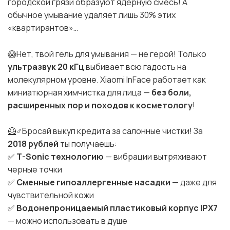
городской грязи образуют ядерную смесь! А
обычное умывание удаляет лишь 30% этих
«квартирантов»…
😱Нет, твой гель для умывания — не герой! Только
ультразвук 20 кГц
выбивает всю гадость на
молекулярном уровне. Xiaomi InFace работает как
миниатюрная химчистка для лица —
без боли,
расширенных пор и походов к косметологу
!
🦸♂️Бросай выкуп кредита за салонные чистки! За
2018 рублей
ты получаешь:
✅
T-Sonic технологию
— вибрации вытряхивают
черные точки
✅
Сменные гипоаллергенные насадки
— даже для
чувствительной кожи
✅
Водонепроницаемый пластиковый корпус IPX7
— можно использовать в душе