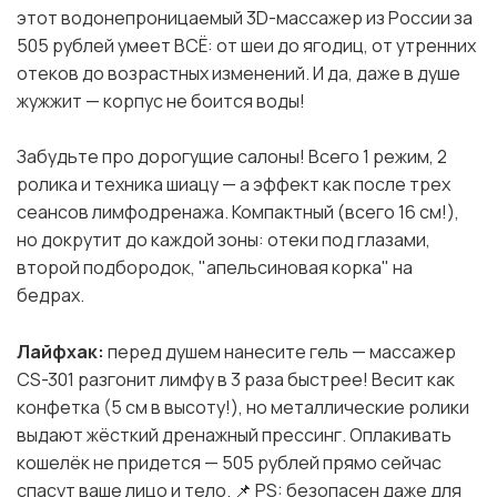
этот водонепроницаемый 3D-массажер из России за
505 рублей умеет ВСЁ: от шеи до ягодиц, от утренних
отеков до возрастных изменений. И да, даже в душе
жужжит — корпус не боится воды!
Забудьте про дорогущие салоны! Всего 1 режим, 2
ролика и техника шиацу — а эффект как после трех
сеансов лимфодренажа. Компактный (всего 16 см!),
но докрутит до каждой зоны: отеки под глазами,
второй подбородок, "апельсиновая корка" на
бедрах.
Лайфхак:
перед душем нанесите гель — массажер
CS-301 разгонит лимфу в 3 раза быстрее! Весит как
конфетка (5 см в высоту!), но металлические ролики
выдают жёсткий дренажный прессинг. Оплакивать
кошелёк не придется — 505 рублей прямо сейчас
спасут ваше лицо и тело. 📌 PS: безопасен даже для