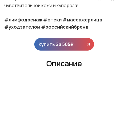
чувствительной кожи и купероза!
#лимфодренаж #отеки #массажерлица
#уходзателом #российскийбренд
Купить За
505
₽
Описание