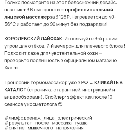
Только посмотрите на этот белоснежный девайс:
пластик + 3 Вт мощности =
профессиональный
лицевой массажер
за 3 126₽
. Нагревается до 40-
56°C и работает до 90 минут без подзарядки!
КОРОЛЕВСКИЙ ЛАЙФХАК:
Используйте 3-й режим
утром для отёков, 7-й вечером для плечевого блока ❗️
Подходит даже для чувствительной кожи —
проверьте подлинность в официальном магазине
Xiaomi.
Трендовый термомассажер уже в РФ →
КЛИКАЙТЕ В
КАТАЛОГ
(страничка с гарантией, инструкцией и
видеообзорами). Спойлер: эффект как после 10
сеансов у косметолога 😉
#лимфодренаж_лица_электрический
#результат_после_массажа_гуаша
#снятие_мышечного_напряжения