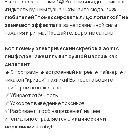
Вы всё делаете сами? 😱 Устали выводить лишнюю
жидкость ручным гуаша? Слушайте сюда:
70%
любителей "помассировать лицо лопаткой" не
замечают эффекта
из-за неправильной силы
нажатия и ритма. Прощайте, дорогие салоны!
Вот почему электрический скребок Xiaomi с
лимфодренажем глушит ручной массаж как
дилетант:
🔥 9 программ 🔥 встроенный нагрев 🔥 таймер 🔥и
никакой "кривой" техники!
Вы просто водите
прибором по коже, а он:
✅ Убирает отёчность
✅ Ускоряет выведение токсинов
✅ Разбивает "горб напряжения" на шее
И гениально справляется с
мимическими
морщинами
на лбу!